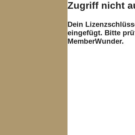
Zugriff nicht a
Dein Lizenzschlüsse
eingefügt. Bitte pr
MemberWunder.