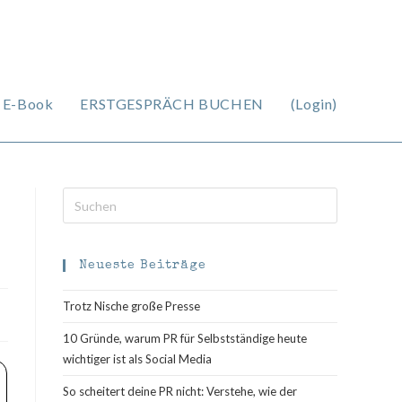
 E-Book
ERSTGESPRÄCH BUCHEN
(Login)
Press
Escape
to
close
Neueste Beiträge
the
Trotz Nische große Presse
search
panel.
10 Gründe, warum PR für Selbstständige heute
wichtiger ist als Social Media
So scheitert deine PR nicht: Verstehe, wie der