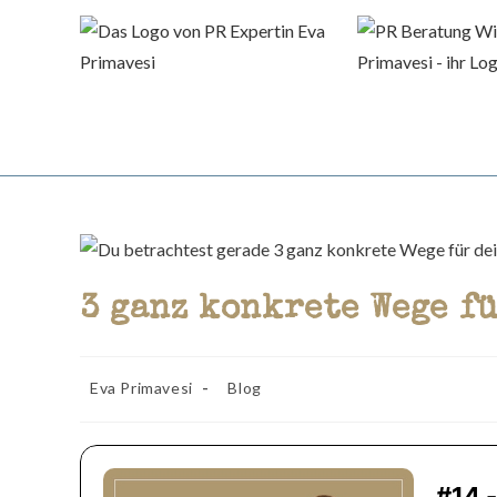
Zum
Inhalt
springen
3 ganz konkrete Wege f
Beitrags-
Beitrags-
Eva Primavesi
Blog
Autor:
Kategorie: