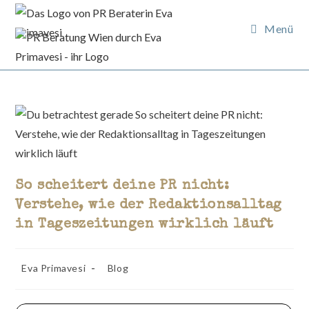
Zum
Inhalt
Menü
springen
So scheitert deine PR nicht:
Verstehe, wie der Redaktionsalltag
in Tageszeitungen wirklich läuft
Beitrags-
Beitrags-
Eva Primavesi
Blog
Autor:
Kategorie: