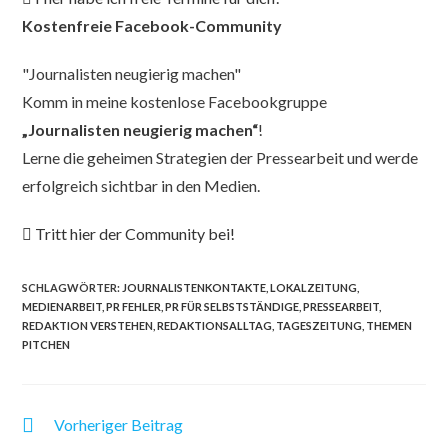
Kostenfreie Facebook-Community
"Journalisten neugierig machen"
Komm in meine kostenlose Facebookgruppe
„Journalisten neugierig machen“
!
Lerne die geheimen Strategien der Pressearbeit und werde
erfolgreich sichtbar in den Medien.
Tritt hier der Community bei!
SCHLAGWÖRTER
:
JOURNALISTENKONTAKTE
,
LOKALZEITUNG
,
MEDIENARBEIT
,
PR FEHLER
,
PR FÜR SELBSTSTÄNDIGE
,
PRESSEARBEIT
,
REDAKTION VERSTEHEN
,
REDAKTIONSALLTAG
,
TAGESZEITUNG
,
THEMEN
PITCHEN
Vorheriger Beitrag
Weitere
Artikel