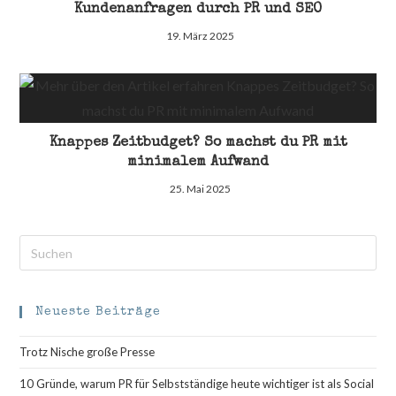
Kundenanfragen durch PR und SEO
19. März 2025
Knappes Zeitbudget? So machst du PR mit
minimalem Aufwand
25. Mai 2025
Pre
Esc
to
clo
Neueste Beiträge
the
Trotz Nische große Presse
sea
pan
10 Gründe, warum PR für Selbstständige heute wichtiger ist als Social