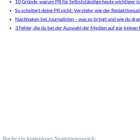
10 Gründe, warum PR für Selbstständige heute wichtiger is
So scheitert deine PR nicht: Verstehe, wie der Redaktionsal
Nachhaken bei Journalisten – was es bringt und wie du dranb
3 Fehler, die du bei der Auswahl der Medien auf gar keinen 
Buche ein kostenloses Strategiegespräch: