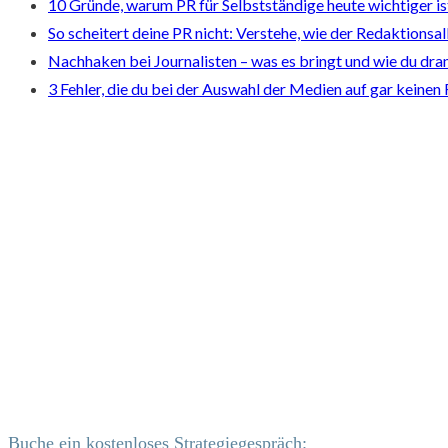
10 Gründe, warum PR für Selbstständige heute wichtiger is
So scheitert deine PR nicht: Verstehe, wie der Redaktionsal
Nachhaken bei Journalisten – was es bringt und wie du dranb
3 Fehler, die du bei der Auswahl der Medien auf gar keinen 
Buche ein kostenloses Strategiegespräch: