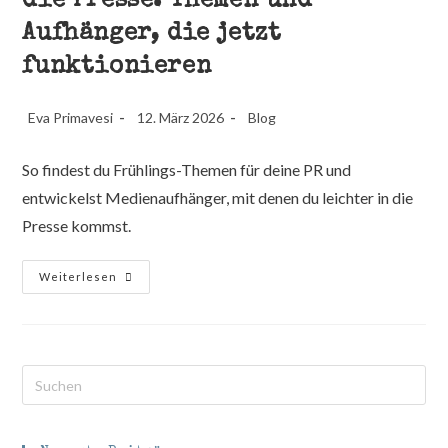
die Presse: Themen und
Aufhänger, die jetzt
funktionieren
Beitrags-
Beitrag
Beitrags-
Eva Primavesi
12. März 2026
Blog
Autor:
veröffentlicht:
Kategorie:
So findest du Frühlings-Themen für deine PR und
entwickelst Medienaufhänger, mit denen du leichter in die
Presse kommst.
So
Weiterlesen
Kommst
Du
Im
Frühling
In
Die
Presse:
Pre
Themen
Esc
Und
Aufhänger,
to
Die
Jetzt