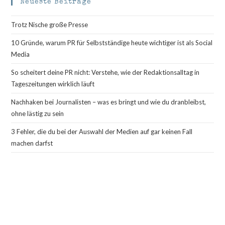
clo
Neueste Beiträge
Funktionieren
the
Trotz Nische große Presse
sea
pan
10 Gründe, warum PR für Selbstständige heute wichtiger ist als Social
Media
So scheitert deine PR nicht: Verstehe, wie der Redaktionsalltag in
Tageszeitungen wirklich läuft
Nachhaken bei Journalisten – was es bringt und wie du dranbleibst,
ohne lästig zu sein
3 Fehler, die du bei der Auswahl der Medien auf gar keinen Fall
machen darfst